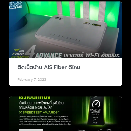
P
P
P
P
a
a
a
a
g
g
g
g
e
e
e
e
ติดเน็ตบ้าน AIS Fiber ดีไหม
February 7, 2023