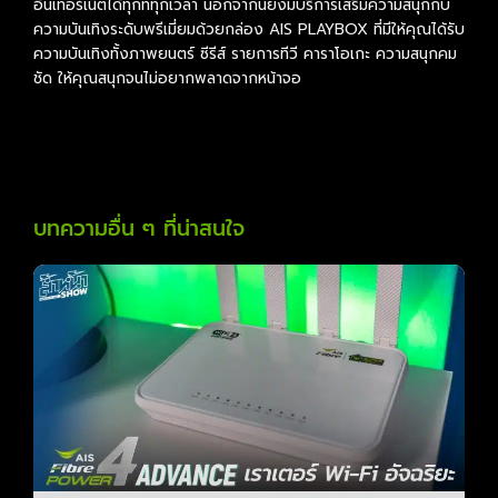
อินเทอร์เน็ตได้ทุกที่ทุกเวลา นอกจากนี้ยังมีบริการเสริมความสนุกกับ
ความบันเทิงระดับพรีเมี่ยมด้วยกล่อง AIS PLAYBOX ที่มีให้คุณได้รับ
ความบันเทิงทั้งภาพยนตร์ ซีรีส์ รายการทีวี คาราโอเกะ ความสนุกคม
ชัด ให้คุณสนุกจนไม่อยากพลาดจากหน้าจอ
บทความอื่น ๆ ที่น่าสนใจ
P
P
P
P
a
a
a
a
g
g
g
g
e
e
e
e